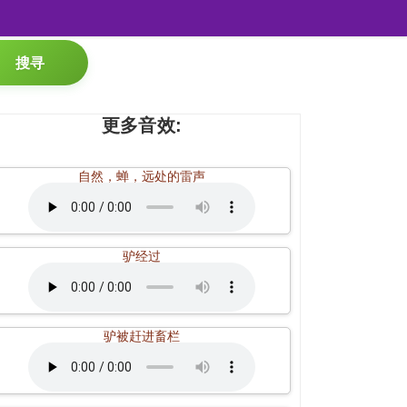
搜寻
更多音效:
自然，蝉，远处的雷声
驴经过
驴被赶进畜栏