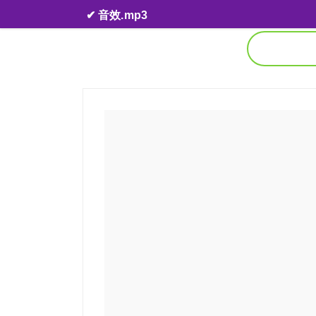
Skip to content
✔ 音效.mp3