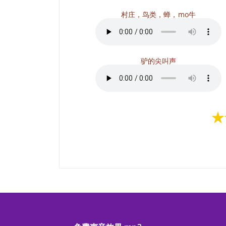
村庄，鸟类，蝉，mo牛
驴的尖叫声
★