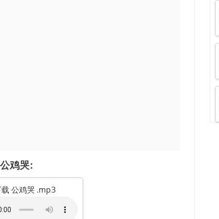
公鸡哭:
载 公鸡哭 .mp3