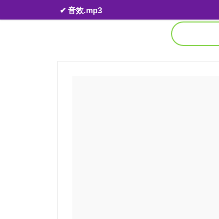
Skip to content
✔ 音效.mp3