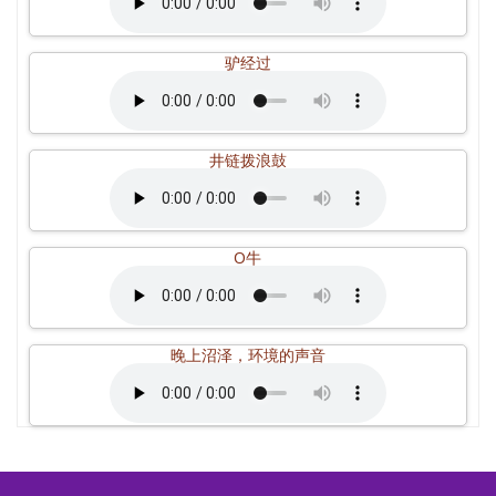
驴经过
井链拨浪鼓
O牛
晚上沼泽，环境的声音