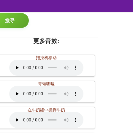
搜寻
更多音效:
拖拉机移动
青蛙嘶哑
在牛奶罐中搅拌牛奶