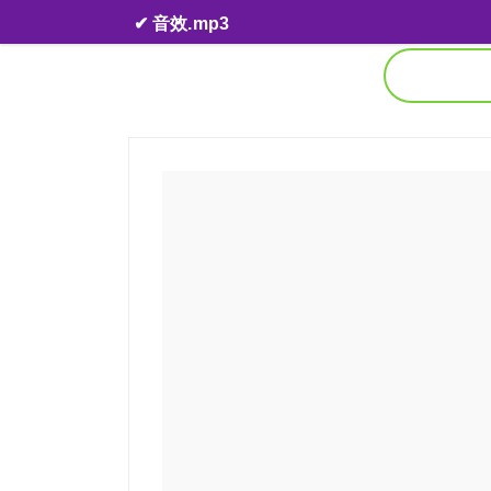
Skip to content
✔ 音效.mp3