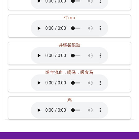
牛mo
井链拨浪鼓
绵羊流血，嚼马，吸食马
鸡