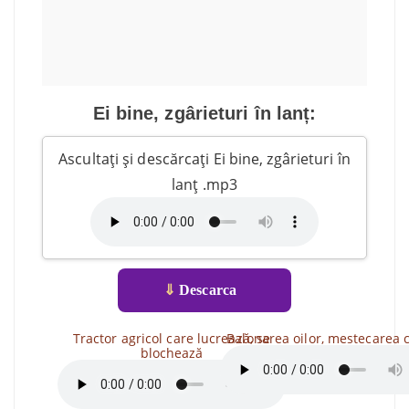
Ei bine, zgârieturi în lanț:
Ascultați și descărcați Ei bine, zgârieturi în
lanț .mp3
⇓
Descarca
Tractor agricol care lucrează, se
Balonarea oilor, mestecarea c
blochează