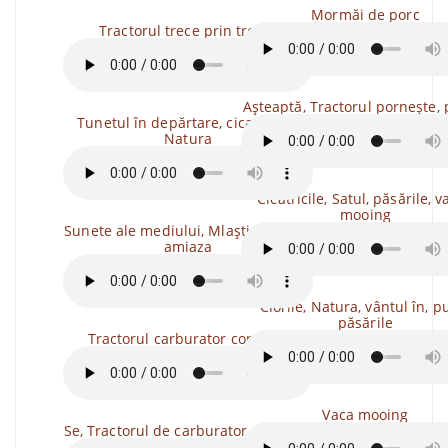
Mormăi de porc
Tractorul trece prin trecut
Așteaptă, Tractorul pornește, 
Tunetul în depărtare, cicatricele,
Natura
Cicatricile, Satul, păsările, v
mooing
Sunete ale mediului, Mlaștina după-
amiaza
Ciorile, Natura, vântul în, pu
păsările
Tractorul carburator conduce
Vaca mooing
Se, Tractorul de carburator pornește