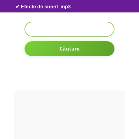
Skip to content
✔ Efecte de sunet .mp3
Căutare