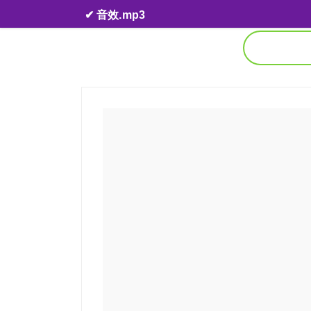
Skip to content
✔ 音效.mp3