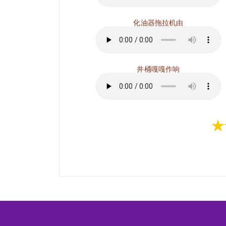
化油器拖拉机由
井桶嘎嘎作响
★