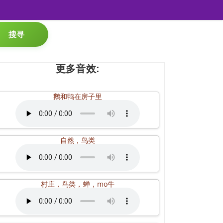
搜寻
更多音效:
鹅和鸭在房子里
自然，鸟类
村庄，鸟类，蝉，mo牛