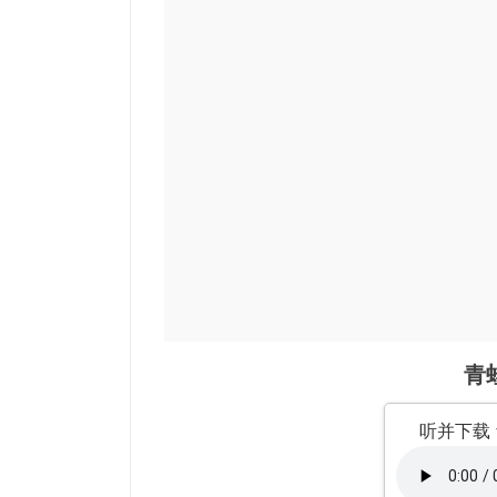
青
听并下载 