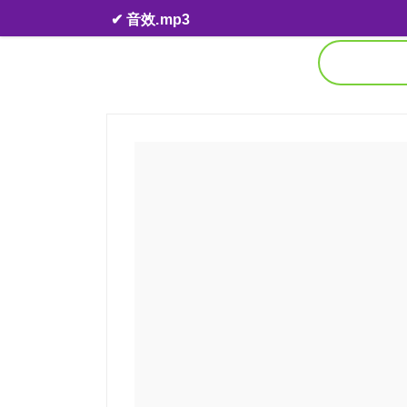
Skip to content
✔ 音效.mp3