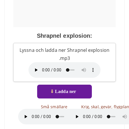
Shrapnel explosion:
Lyssna och ladda ner Shrapnel explosion
.mp3
⇓
Ladda ner
Små smällare
Krig, skal, gevär, flygpla