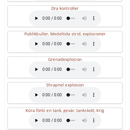
Dra kontroller
Publikbuller, Medeltida strid, explosioner
Grenadexplosion
Shrapnel explosion
Köra förbi en tank, gevär, tankskott, Krig