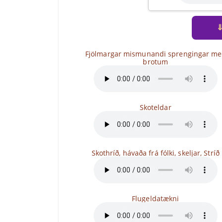
Fjölmargar mismunandi sprengingar me
brotum
Skoteldar
Skothríð, hávaða frá fólki, skeljar, Stríð
Flugeldatækni