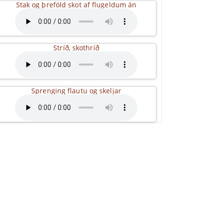
Stak og þreföld skot af flugeldum án
Stríð, skothríð
Sprenging flautu og skeljar