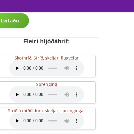
Leitaðu
Fleiri hljóðáhrif:
Skothríð, Stríð, skeljar, flugvélar
Sprenging
Stríð á miðöldum, skeljar, sprengingar