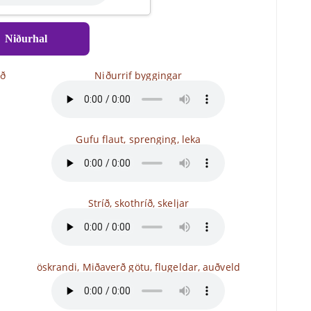
⇓
Niðurhal
ð
Niðurrif byggingar
Gufu flaut, sprenging, leka
Stríð, skothríð, skeljar
öskrandi, Miðaverð götu, flugeldar, auðveld