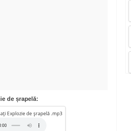
ie de șrapelă:
cați Explozie de șrapelă .mp3