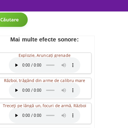
Căutare
Mai multe efecte sonore:
Explozie, Aruncați grenade
Război, trăgând din arme de calibru mare
Treceți pe lângă un, focuri de armă, Război