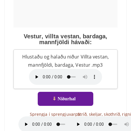
Vestur, villta vestan, bardaga,
mannfjöldi hávaði:
Hlustaðu og halaðu niður Villta vestan,
mannfjöldi, bardaga, Vestur .mp3
⇓
Niðurhal
Sprengja í sprengjuvarpa
Stríð, skeljar, skothríð, rign