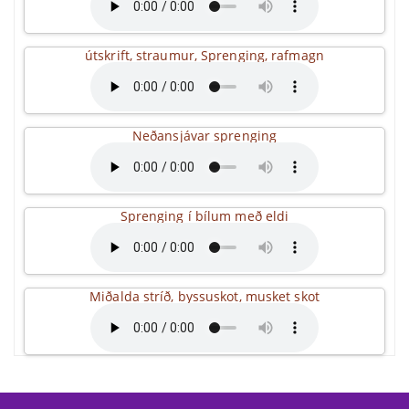
útskrift, straumur, Sprenging, rafmagn
Neðansjávar sprenging
Sprenging í bílum með eldi
Miðalda stríð, byssuskot, musket skot