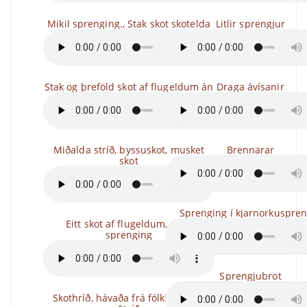
Mikil sprenging., Stak skot skotelda
Litlir sprengjur
Stak og þreföld skot af flugeldum án
Draga ávísanir
Miðalda stríð, byssuskot, musket
Brennarar
skot
Sprenging í kjarnorkuspren
Eitt skot af flugeldum, dauf
sprenging
Sprengjubrot
Skothríð, hávaða frá fólki, skeljar,