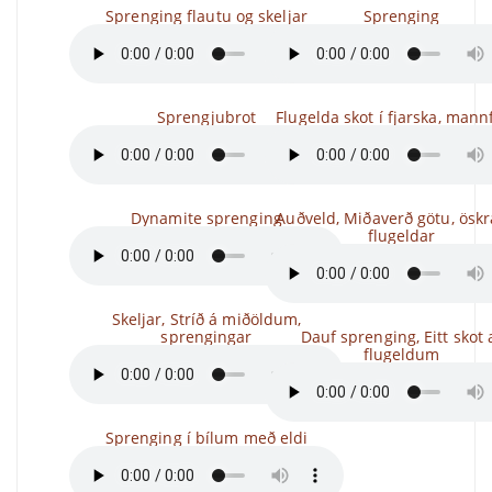
Sprenging flautu og skeljar
Sprenging
Sprengjubrot
Flugelda skot í fjarska, mannf
Dynamite sprenging
Auðveld, Miðaverð götu, öskr
flugeldar
Skeljar, Stríð á miðöldum,
sprengingar
Dauf sprenging, Eitt skot 
flugeldum
Sprenging í bílum með eldi