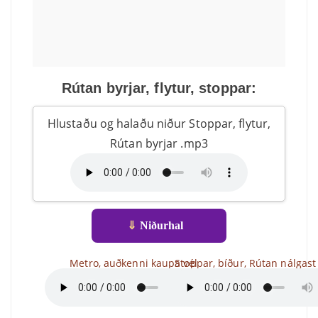
Rútan byrjar, flytur, stoppar:
Hlustaðu og halaðu niður Stoppar, flytur,
Rútan byrjar .mp3
⇓
Niðurhal
Metro, auðkenni kaupa vél
Stoppar, bíður, Rútan nálgast