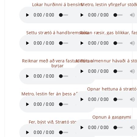
Lokar hurðinni á bensíni
Metro, lestin yfirgefur stöð
Settu strætó á handbremsuna
Rútan ræsir, gas blikkar, fa
Reiknar með að vera fastur, Rútan
Metro, almennur hávaði á stö
byrjar
Opnar hettuna á strætó
Metro, lestin fer án þess að stoppa
Opnun á gasgeymi
Fer, býst við, Strætó stoppar