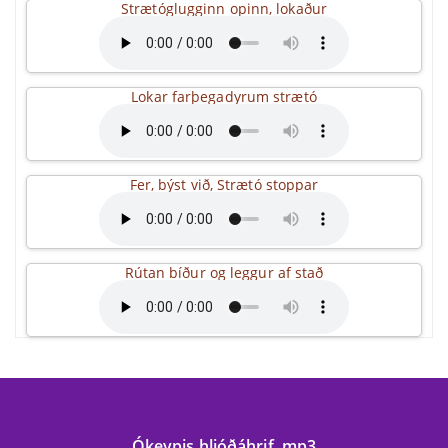
Strætóglugginn opinn, lokaður
Lokar farþegadyrum strætó
Fer, býst við, Strætó stoppar
Rútan bíður og leggur af stað
Ókeypis hljóðáhrif .mp3