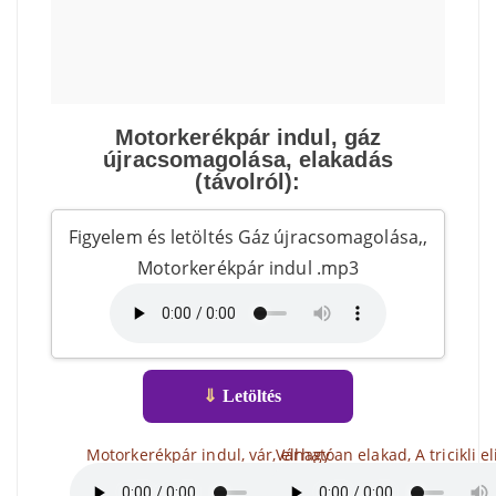
Motorkerékpár indul, gáz
újracsomagolása, elakadás
(távolról):
Figyelem és letöltés Gáz újracsomagolása,,
Motorkerékpár indul .mp3
⇓
Letöltés
Motorkerékpár indul, vár, elhagy
Várhatóan elakad, A tricikli e