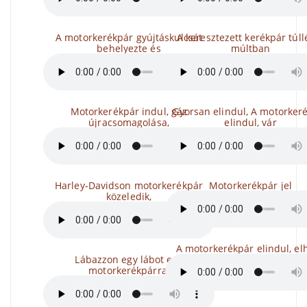
A motorkerékpár gyújtáskulcsát
A keresztezett kerékpár túll
behelyezte és
múltban
Motorkerékpár indul, gáz
Gyorsan elindul, A motorker
újracsomagolása,
elindul, vár
Harley-Davidson motorkerékpár
Motorkerékpár jel
közeledik,
A motorkerékpár elindul, el
Lábazzon egy lábot egy
motorkerékpárra,