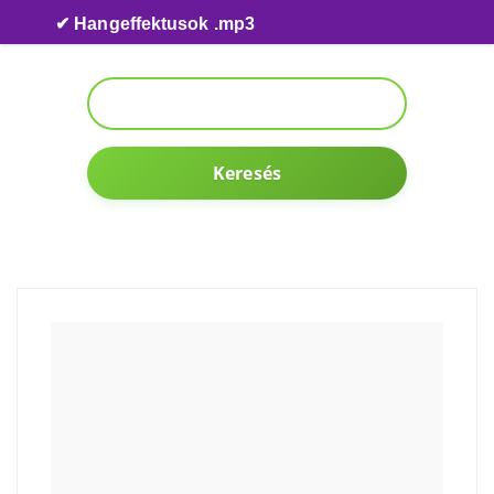
Skip to content
✔ Hangeffektusok .mp3
Keresés