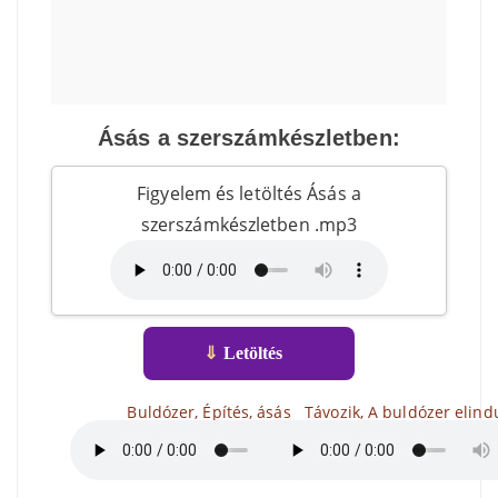
Ásás a szerszámkészletben:
Figyelem és letöltés Ásás a
szerszámkészletben .mp3
⇓
Letöltés
Buldózer, Építés, ásás
Távozik, A buldózer elind