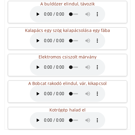
A buldózer elindul, távozik
Kalapács egy szög kalapácsolása egy fába
Elektromos csiszolt márvány
A Bobcat rakodó elindul, vár, kikapcsol
Kotrógép halad el