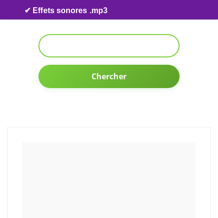
Skip to content
✔ Effets sonores .mp3
Chercher