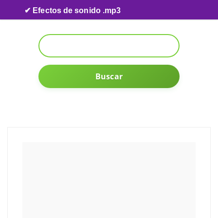
Skip to content
✔ Efectos de sonido .mp3
Buscar