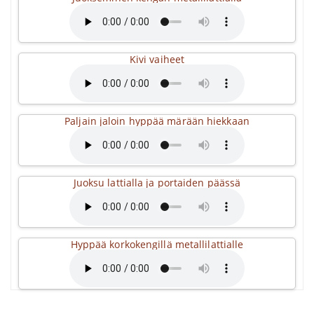
Kivi vaiheet
Paljain jaloin hyppää märään hiekkaan
Juoksu lattialla ja portaiden päässä
Hyppää korkokengillä metallilattialle