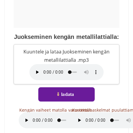
Juokseminen kengän metallilattialla:
Kuuntele ja lataa Juokseminen kengän
metallilattialla .mp3
⇓
ladata
Kengän vaiheet matolla varustetulla
Korotetut askelmat puulattiam