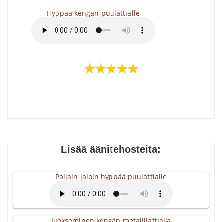
Hyppää kengän puulattialle
★★★★★
Lisää äänitehosteita:
Paljain jaloin hyppää puulattialle
Juokseminen kengän metallilattialla