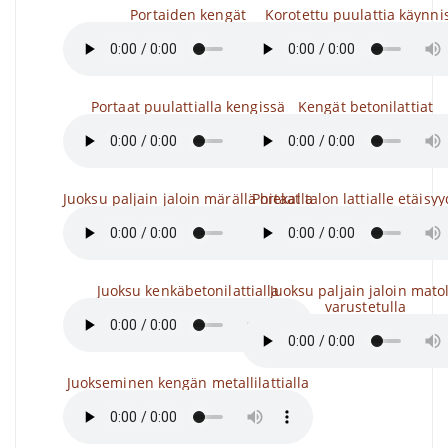
Portaiden kengät
Korotettu puulattia käynni
Portaat puulattialla kengissä
Kengät betonilattiat
Juoksu paljain jaloin märällä hiekalla
Portaat talon lattialle etäisyy
Juoksu kenkäbetonilattialla
Juoksu paljain jaloin mato
varustetulla
Juokseminen kengän metallilattialla