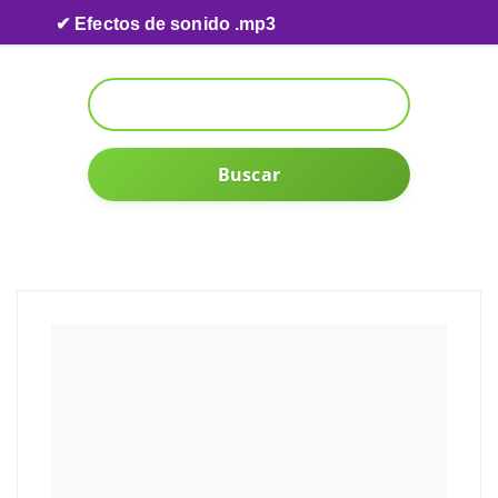
Skip to content
✔ Efectos de sonido .mp3
Buscar