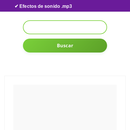
Skip to content
✔ Efectos de sonido .mp3
Buscar