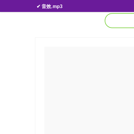
Skip to content
✔ 音效.mp3