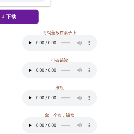
⇓
下载
将锅盖放在桌子上
打破锡罐
滚瓶
拿一个盆，锡盘