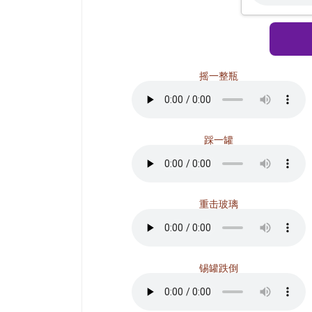
摇一整瓶
踩一罐
重击玻璃
锡罐跌倒