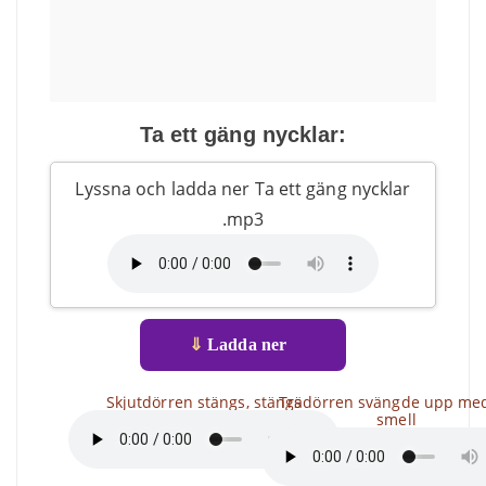
Ta ett gäng nycklar:
Lyssna och ladda ner Ta ett gäng nycklar
.mp3
⇓
Ladda ner
Skjutdörren stängs, stängs
Trädörren svängde upp me
smell