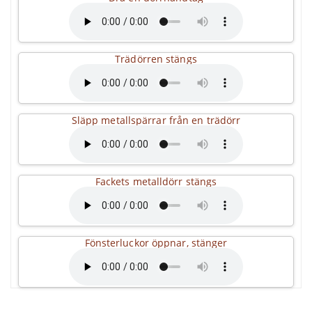
Trädörren stängs
Släpp metallspärrar från en trädörr
Fackets metalldörr stängs
Fönsterluckor öppnar, stänger