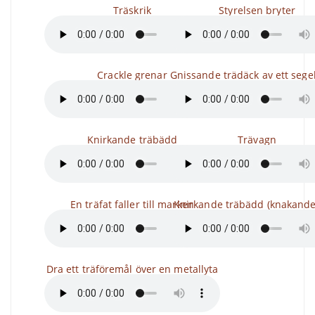
Träskrik
Styrelsen bryter
Crackle grenar
Gnissande trädäck av ett sege
Knirkande träbädd
Trävagn
En träfat faller till marken
Knirkande träbädd (knakande
Dra ett träföremål över en metallyta