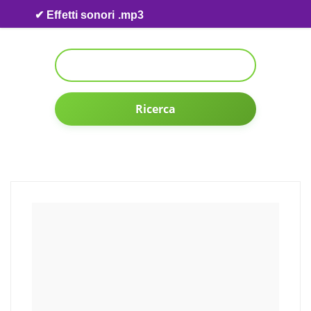
Skip to content
✔ Effetti sonori .mp3
Ricerca