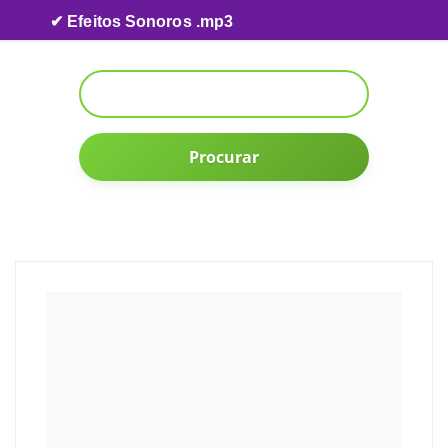
Skip to content
✔ Efeitos Sonoros .mp3
Procurar