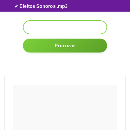
Skip to content
✔ Efeitos Sonoros .mp3
Procurar