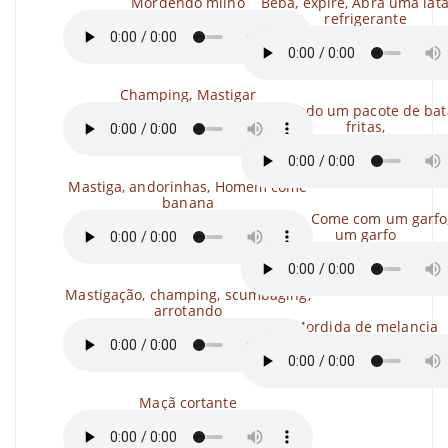
Mordendo milho
Beba, expire, Abra uma lat
refrigerante
Champing, Mastigar
Rasgando um pacote de bat
fritas,
Mastiga, andorinhas, Homem come
banana
Champs, Come com um garfo,
um garfo
Mastigação, champing, scumbaging,
arrotando
Mordida de melancia
Maçã cortante