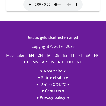
Gratis geluidseffecten .mp3
Copyright © 2019 - 2026
Meer talen:
EN
ZH
JA
DE
ES
IT
FI
SV
FR
PT
MS
AR
IS
RO
HU
NL
♥ About site ♥
♥ Sobre el sitio ♥
♥ サイトについて ♥
♥ Contacts ♥
♥ Privacy-policy ♥