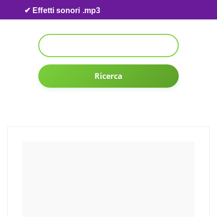
Skip to content
✔ Effetti sonori .mp3
Ricerca