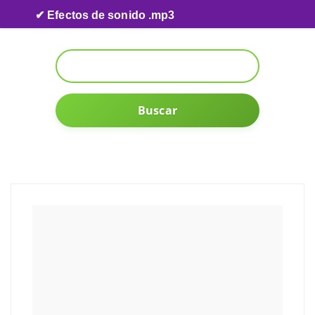
Skip to content
✔ Efectos de sonido .mp3
Buscar