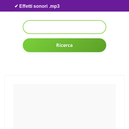
Skip to content
✔ Effetti sonori .mp3
Ricerca