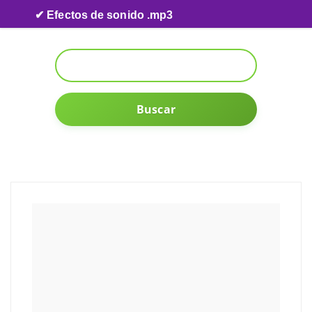
Skip to content
✔ Efectos de sonido .mp3
Buscar