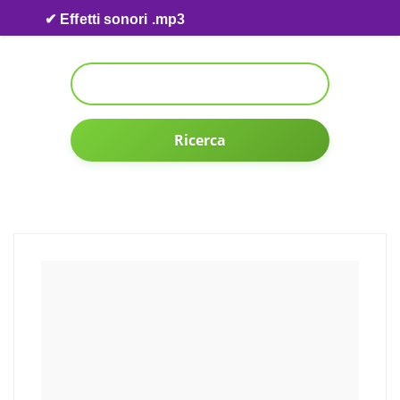
Skip to content
✔ Effetti sonori .mp3
Ricerca