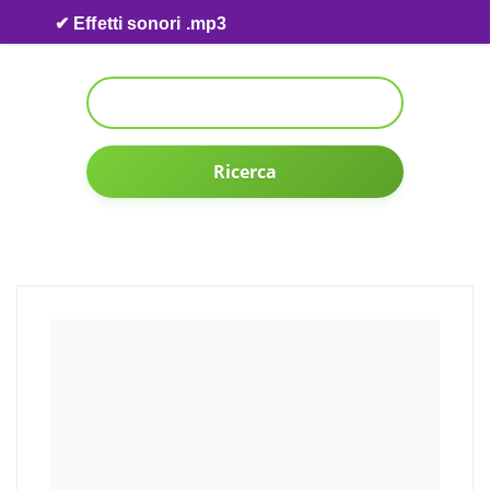
Skip to content
✔ Effetti sonori .mp3
Ricerca