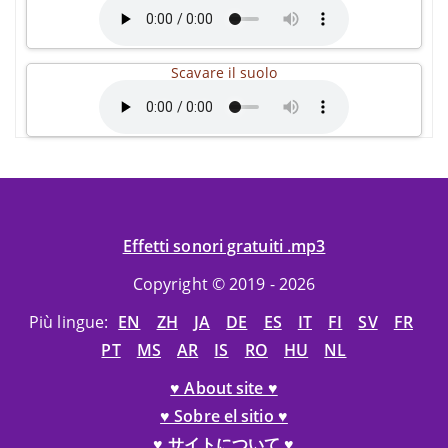
Scavare il suolo
Effetti sonori gratuiti .mp3
Copyright © 2019 - 2026
Più lingue:
EN
ZH
JA
DE
ES
IT
FI
SV
FR
PT
MS
AR
IS
RO
HU
NL
♥ About site ♥
♥ Sobre el sitio ♥
♥ サイトについて ♥