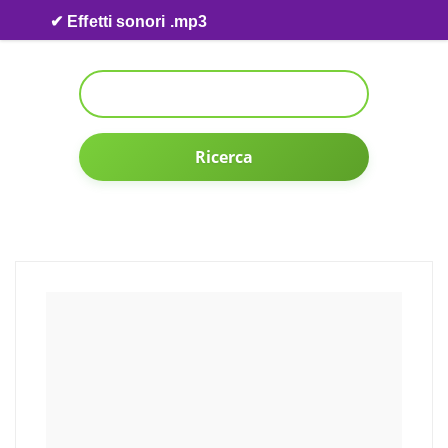
Skip to content
✔ Effetti sonori .mp3
Ricerca