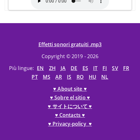
Effetti sonori gratuiti .mp3
Copyright © 2019 - 2026
Più lingue:
EN
ZH
JA
DE
ES
IT
FI
SV
FR
PT
MS
AR
IS
RO
HU
NL
♥ About site ♥
♥ Sobre el sitio ♥
♥ サイトについて ♥
♥ Contacts ♥
♥ Privacy-policy ♥