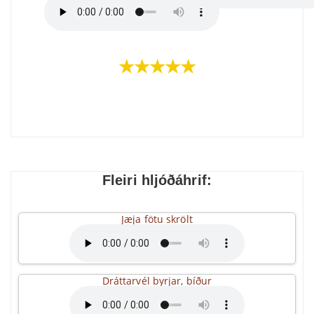
★★★★★
Fleiri hljóðáhrif:
Jæja fötu skrölt
Dráttarvél byrjar, bíður