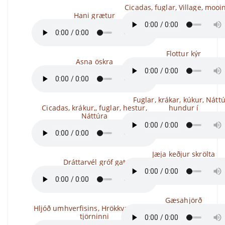
Cicadas, fuglar, Village, mooi
Hani grætur
Flottur kýr
Asna öskra
Fuglar, krákar, kúkur, Náttú
Cicadas, krákur,, fuglar, hestur,
hundur í
Náttúra
Jæja keðjur skrölta
Dráttarvél gróf gat
Gæsahjörð
Hljóð umhverfisins, Hrökkva endur í
tjörninni