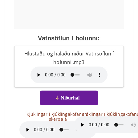
Vatnsöflun í holunni:
Hlustaðu og halaðu niður Vatnsöflun í
holunni .mp3
⇓
Niðurhal
Kjúklingar í kjúklingakofanum,
Kjúklingar í kjúklingakofa
skerpa á