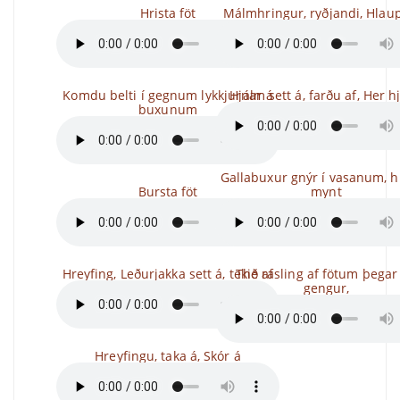
Hrista föt
Málmhringur, ryðjandi, Hlau
Komdu belti í gegnum lykkjurnar á
Hjálm sett á, farðu af, Her h
buxunum
Gallabuxur gnýr í vasanum, h
Bursta föt
mynt
Hreyfing, Leðurjakka sett á, tekið af
The rasling af fötum þegar
gengur,
Hreyfingu, taka á, Skór á