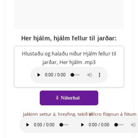
Her hjálm, hjálm fellur til jarðar:
Hlustaðu og halaðu niður Hjálm fellur til
jarðar, Her hjálm .mp3
⇓
Niðurhal
Jakkinn settur á, hreyfing, tekið af
Velcro flögnun á fötum