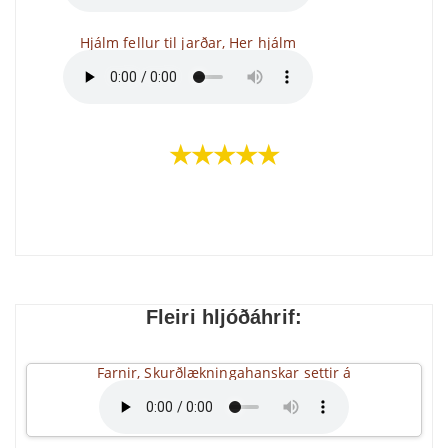
Hjálm fellur til jarðar, Her hjálm
★★★★★
Fleiri hljóðáhrif:
Farnir, Skurðlækningahanskar settir á