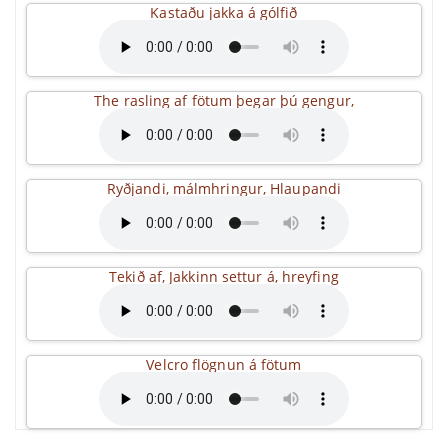
Kastaðu jakka á gólfið
The rasling af fötum þegar þú gengur,
Ryðjandi, málmhringur, Hlaupandi
Tekið af, Jakkinn settur á, hreyfing
Velcro flögnun á fötum