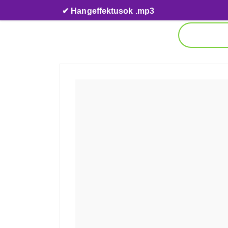
Skip to content
✔ Hangeffektusok .mp3