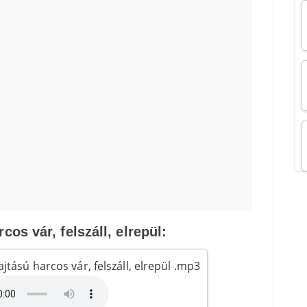
cos vár, felszáll, elrepül:
jtású harcos vár, felszáll, elrepül .mp3