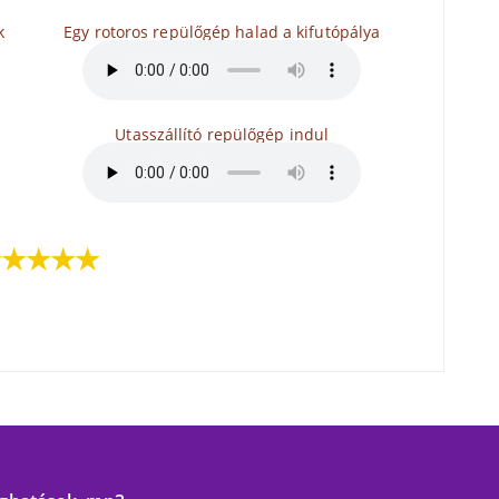
k
Egy rotoros repülőgép halad a kifutópálya
Utasszállító repülőgép indul
★★★★★