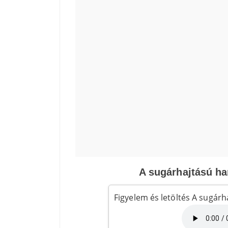
A sugárhajtású har
Figyelem és letöltés A sugárha