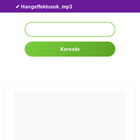
Skip to content
✔ Hangeffektusok .mp3
Keresés