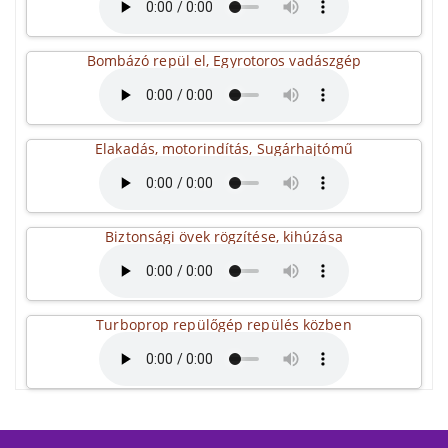
Bombázó repül el, Egyrotoros vadászgép
Elakadás, motorindítás, Sugárhajtómű
Biztonsági övek rögzítése, kihúzása
Turboprop repülőgép repülés közben