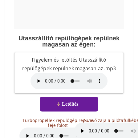
Utasszállító repülőgépek repülnek
magasan az égen:
Figyelem és letöltés Utasszállító
repülőgépek repülnek magasan az .mp3
⇓
Letöltés
Turbopropellek repülőgép repül a
A vevő zaja a pilótafülkéb
feje fölött