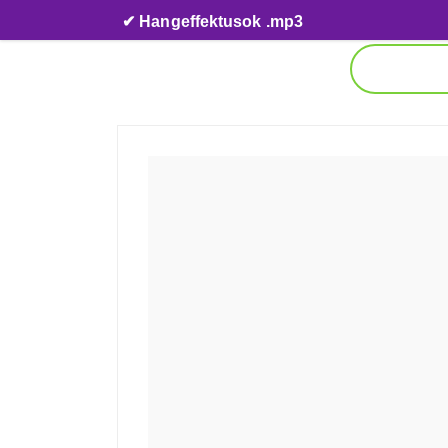
Skip to content
✔ Hangeffektusok .mp3