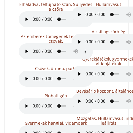
Elhaladva, felfújható szán, Süllyedés
Hullámvasút
a csőre
A csillagszóró ég
Az emberek tömegének felkiáltása,
csövek,
Gyerekjátékok, gyermekek
videojátékok
Csövek, ünnep, party
Bevásárló központ, általános
Pinball gép
Mozgatás, Hullámvasút, indí
Gyermekek hangjai, Vidámpark
leállítás