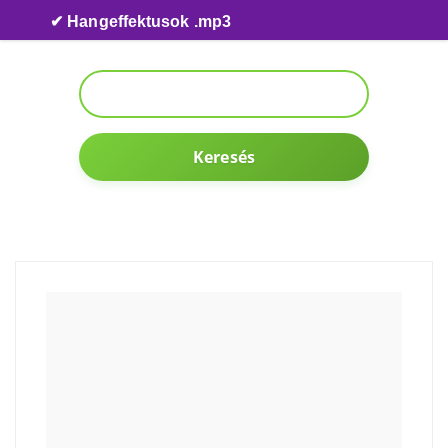
Skip to content
✔ Hangeffektusok .mp3
Keresés