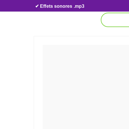
Skip to content
✔ Effets sonores .mp3