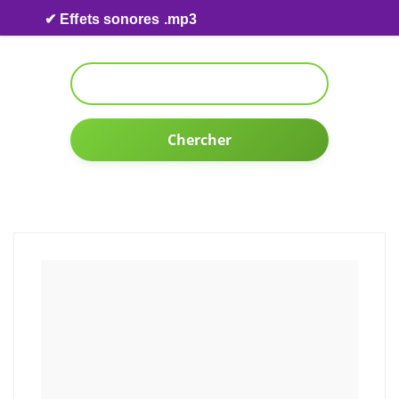
Skip to content
✔ Effets sonores .mp3
Chercher