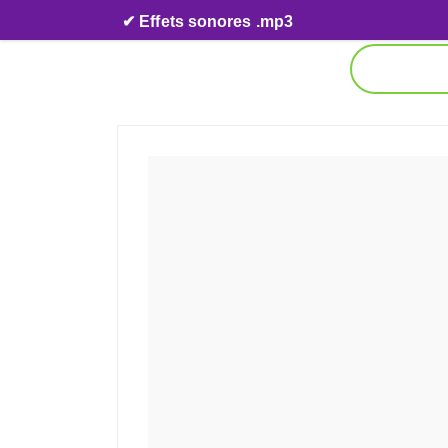
Skip to content
✔ Effets sonores .mp3