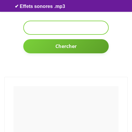
Skip to content
✔ Effets sonores .mp3
Chercher