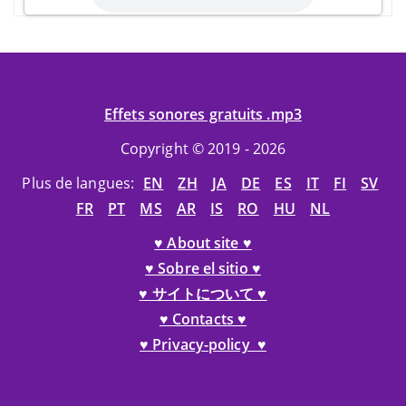
Effets sonores gratuits .mp3
Copyright © 2019 - 2026
Plus de langues:
EN
ZH
JA
DE
ES
IT
FI
SV
FR
PT
MS
AR
IS
RO
HU
NL
♥ About site ♥
♥ Sobre el sitio ♥
♥ サイトについて ♥
♥ Contacts ♥
♥ Privacy-policy ♥