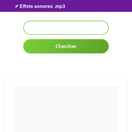
Skip to content
✔ Effets sonores .mp3
Chercher