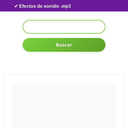
Skip to content
✔ Efectos de sonido .mp3
Buscar