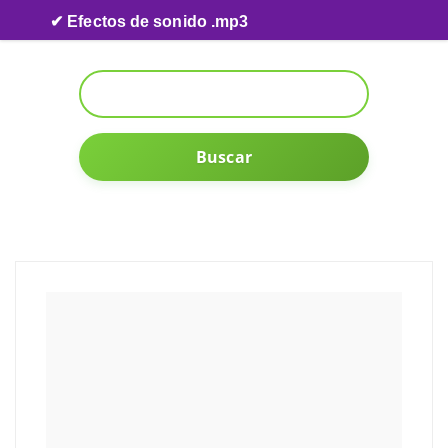
Skip to content
✔ Efectos de sonido .mp3
Buscar