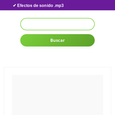
Skip to content
✔ Efectos de sonido .mp3
Buscar