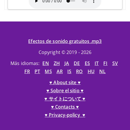
Efectos de sonido gratuitos .mp3
Copyright © 2019 - 2026
Más idiomas:
EN
ZH
JA
DE
ES
IT
FI
SV
FR
PT
MS
AR
IS
RO
HU
NL
♥ About site ♥
♥ Sobre el sitio ♥
♥ サイトについて ♥
♥ Contacts ♥
♥ Privacy-policy ♥