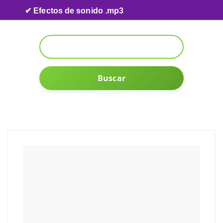
Skip to content
✔ Efectos de sonido .mp3
Buscar